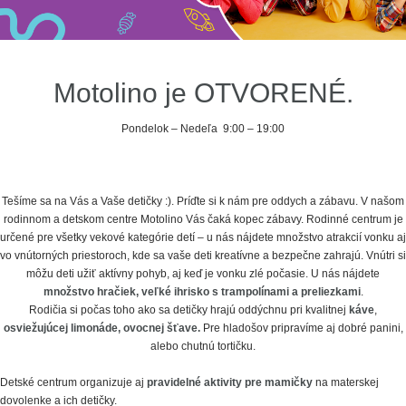
Motolino je OTVORENÉ.
Pondelok – Nedeľa 9:00 – 19:00
Tešíme sa na Vás a Vaše detičky :). Príďte si k nám pre oddych a zábavu. V našom
rodinnom a detskom centre Motolino Vás čaká kopec zábavy. Rodinné centrum je
určené pre všetky vekové kategórie detí – u nás nájdete množstvo atrakcií vonku aj
vo vnútorných priestoroch, kde sa vaše deti kreatívne a bezpečne zahrajú. Vnútri si
môžu deti užiť aktívny pohyb, aj keď je vonku zlé počasie. U nás nájdete
množstvo hračiek, veľké ihrisko s trampolínami a preliezkami
.
Rodičia si počas toho ako sa detičky hrajú oddýchnu pri kvalitnej
káve
,
osviežujúcej limonáde, ovocnej šťave.
Pre hladošov pripravíme aj dobré panini,
alebo chutnú tortičku.
Detské centrum organizuje aj
pravidelné aktivity pre mamičky
na materskej
dovolenke a ich detičky.