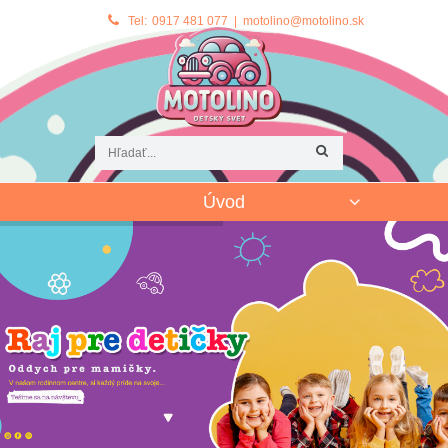
Tel:
0917 481 077 | motolino@motolino.sk
Úvod